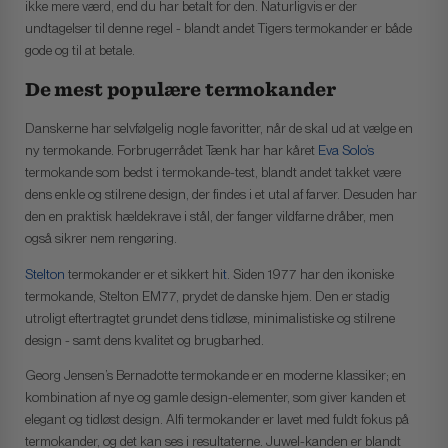
ikke mere værd, end du har betalt for den. Naturligvis er der
undtagelser til denne regel - blandt andet Tigers termokander er både
gode og til at betale.
De mest populære termokander
Danskerne har selvfølgelig nogle favoritter, når de skal ud at vælge en
ny termokande. Forbrugerrådet Tænk har har kåret
Eva Solo’s
termokande som bedst i termokande-test, blandt andet takket være
dens enkle og stilrene design, der findes i et utal af farver. Desuden har
den en praktisk hældekrave i stål, der fanger vildfarne dråber, men
også sikrer nem rengøring.
Stelton
termokander er et sikkert hi
t
. Siden 1977 har den ikoniske
termokande, Stelton EM77, prydet de danske hjem. Den er stadig
utroligt eftertragtet grundet dens tidløse, minimalistiske og stilrene
design - samt dens kvalitet og brugbarhed.
Georg Jensen’s Bernadotte termokande er en moderne klassiker; en
kombination af nye og gamle design-elementer, som giver kanden et
elegant og tidløst design. Alfi termokander er lavet med fuldt fokus på
termokander, og det kan ses i resultaterne. Juwel-kanden er blandt