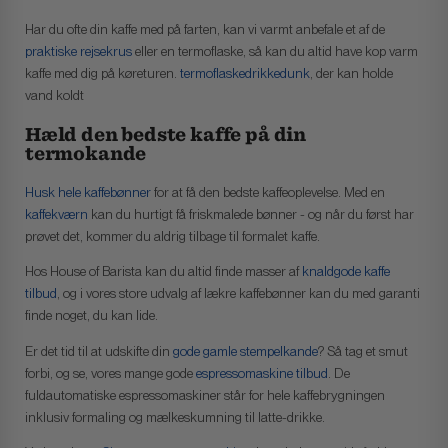
Har du ofte din kaffe med på farten, kan vi varmt anbefale et af de
praktiske rejsekrus
eller en termoflaske, så kan du altid have kop varm
kaffe med dig på køreturen.
termoflaske
drikkedunk
, der kan holde
vand koldt
Hæld den bedste kaffe på din
termokande
Husk hele kaffebønner
for at få den bedste kaffeoplevelse. Med en
kaffekværn
kan du hurtigt få friskmalede bønner - og når du først har
prøvet det, kommer du aldrig tilbage til formalet kaffe.
Hos House of Barista kan du altid finde masser af
knaldgode kaffe
tilbud
, og i vores store udvalg af lækre kaffebønner kan du med garanti
finde noget, du kan lide.
Er det tid til at udskifte din
gode gamle stempelkande
? Så tag et smut
forbi, og se, vores mange gode
espressomaskine tilbud
. De
fuldautomatiske espressomaskiner står for hele kaffebrygningen
inklusiv formaling og mælkeskumning til latte-drikke.