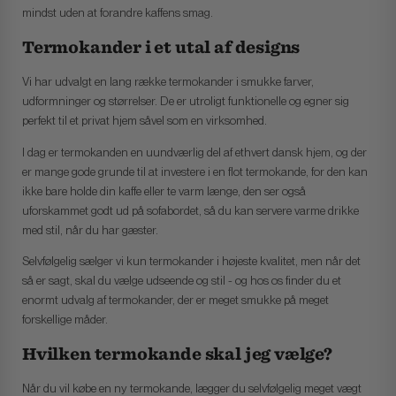
mindst uden at forandre kaffens smag.
Termokander i et utal af designs
Vi har udvalgt en lang række termokander i smukke farver,
udformninger og størrelser. De er utroligt funktionelle og egner sig
perfekt til et privat hjem såvel som en virksomhed.
I dag er termokanden en uundværlig del af ethvert dansk hjem, og der
er mange gode grunde til at investere i en flot termokande, for den kan
ikke bare holde din kaffe eller te varm længe, den ser også
uforskammet godt ud på sofabordet, så du kan servere varme drikke
med stil, når du har gæster.
Selvfølgelig sælger vi kun termokander i højeste kvalitet, men når det
så er sagt, skal du vælge udseende og stil - og hos os finder du et
enormt udvalg af termokander, der er meget smukke på meget
forskellige måder.
Hvilken termokande skal jeg vælge?
Når du vil købe en ny termokande, lægger du selvfølgelig meget vægt