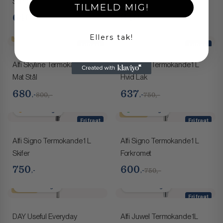
Sand
Rød
TILMELD MIG!
640
640
,-
,-
800,-
800,-
2-4 hverdage
2-4 hverdage
Ellers tak!
Spar 120,-
Spar 112,-
Fri fragt
Fri fragt
Alfi Skyline Termokande 1 L
Alfi Signo Termokande 1 L
Mat Stål
Hvid Lak
680
637
,-
,-
800,-
750,-
2-4 hverdage
1-2 hverdage
Spar 150,-
Fri fragt
Fri fragt
Få på lager
Alfi Signo Termokande 1 L
Alfi Signo Termokande 1 L
Skifer
Forkromet
750
600
,-
,-
750,-
1-2 hverdage
2-4 hverdage
Spar 50,-
Fri fragt
DAY Useful Everyday
Alfi Juwel Termokande 1L