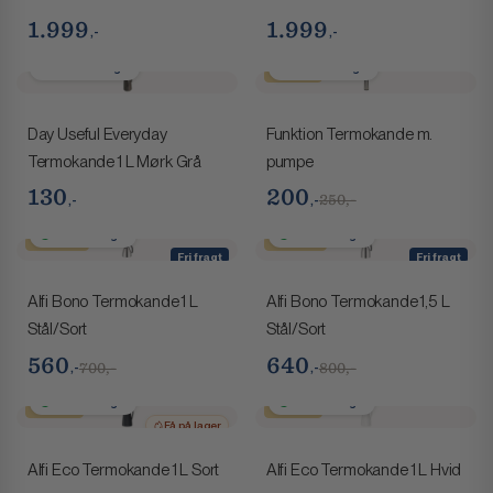
1.999
1.999
,-
,-
2-4 hverdage
2-4 hverdage
Spar 50,-
Day Useful Everyday
Funktion Termokande m.
Termokande 1 L Mørk Grå
pumpe
130
200
,-
,-
250,-
1-2 hverdage
1-2 hverdage
Spar 140,-
Spar 160,-
Fri fragt
Fri fragt
Få på lager
Få på lager
Alfi Bono Termokande 1 L
Alfi Bono Termokande 1,5 L
Stål/Sort
Stål/Sort
560
640
,-
,-
700,-
800,-
1-2 hverdage
1-2 hverdage
Spar 60,-
Spar 60,-
Få på lager
Alfi Eco Termokande 1 L Sort
Alfi Eco Termokande 1 L Hvid