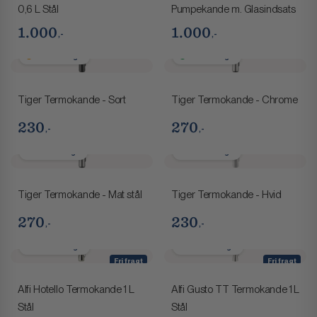
0,6 L Stål
Pumpekande m. Glasindsats
1.000
1.000
,-
,-
2-4 hverdage
1-2 hverdage
Tiger Termokande - Sort
Tiger Termokande - Chrome
230
270
,-
,-
1-2 hverdage
1-2 hverdage
Tiger Termokande - Mat stål
Tiger Termokande - Hvid
270
230
,-
,-
2-4 hverdage
2-4 hverdage
Fri fragt
Fri fragt
Alfi Hotello Termokande 1 L
Alfi Gusto TT Termokande 1 L
Stål
Stål