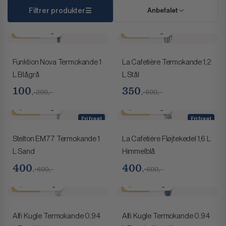
Filtrer produkter
Anbefalet
1-2 hverdage
1-2 hverdage
Spar 100,-
Spar 250,-
Funktion Nova Termokande 1
La Cafetière Termokande 1,2
L Blågrå
L Stål
100
350
,-
,-
200,-
600,-
1-2 hverdage
1-2 hverdage
Spar 200,-
Spar 200,-
Fri fragt
Fri fragt
Stelton EM77 Termokande 1
La Cafetiére Fløjtekedel 1,6 L
L Sand
Himmelblå
400
400
,-
,-
600,-
600,-
2-4 hverdage
2-4 hverdage
Spar 100,-
Spar 100,-
Alfi Kugle Termokande 0,94
Alfi Kugle Termokande 0,94