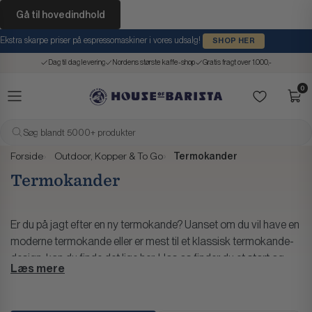
Gå til hovedindhold
Ekstra skarpe priser på espressomaskiner i vores udsalg!
SHOP HER
Dag til dag levering
Nordens største kaffe-shop
Gratis fragt over 1.000,-
0
Søg blandt 5000+ produkter
Forside
Outdoor, Kopper & To Go
Termokander
Termokander
Er du på jagt efter en ny termokande? Uanset om du vil have en
moderne termokande eller er mest til et klassisk termokande-
design, kan du finde det lige her.
Hos os finder du et stort og
Læs mere
varieret udvalg af termokander i bedste kvalitet. Vi har mærker
som Bodum, Alfi, Stelton, Eva Solo og Tiger, der alle er kendt for
deres smukke designs, høje kvalitet og lange levetid.