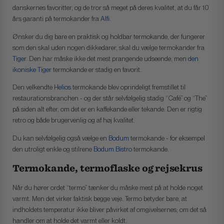
danskernes favoritter, og de tror så meget på deres kvalitet, at du får 10
års garanti på termokander fra
Alfi
.
Ønsker du dig bare en praktisk og holdbar termokande, der fungerer
som den skal uden nogen dikkedarer, skal du vælge termokander fra
Tiger
. Den har måske ikke det mest prangende udseende, men
den
ikoniske Tiger
termokande er stadig en favorit.
Den velkendte
Helios
termokande blev oprindeligt fremstillet til
restaurationsbranchen - og der står selvfølgelig stadig “Café” og “The”
på siden alt efter, om det er en kaffekande eller tekande. Den er rigtig
retro og både brugervenlig og af høj kvalitet.
Du kan selvfølgelig også vælge en
Bodum
termokande - for eksempel
den utroligt enkle og stilrene
Bodum Bistro
termokande.
Termokande, termoflaske og rejsekrus
Når du hører ordet “termo” tænker du måske mest på at holde noget
varmt. Men det virker faktisk begge veje. Termo betyder bare, at
indholdets temperatur ikke bliver påvirket af omgivelsernes; om det så
handler om at holde det varmt eller koldt.