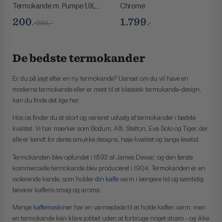
Termokande m. Pumpe 1,9L
Chrome
Lys Grå
200
1.799
,-
,-
250,-
De bedste termokander
Er du på jagt efter en ny termokande? Uanset om du vil have en
moderne termokande eller er mest til et klassisk termokande-design,
kan du finde det lige her.
Hos os finder du et stort og varieret udvalg af termokander i bedste
kvalitet. Vi har mærker som Bodum, Alfi, Stelton, Eva Solo og Tiger, der
alle er kendt for deres smukke designs, høje kvalitet og lange levetid.
Termokanden blev opfundet i 1892 af James Dewar, og den første
kommercielle termokande blev produceret i 1904. Termokanden er en
isolerende kande, som holder
din kaffe
varm i længere tid og samtidig
bevarer kaffens smag og aroma.
Mange
kaffemaskiner
har en varmeplade til at holde kaffen varm, men
en termokande kan klare jobbet uden at forbruge noget strøm - og ikke