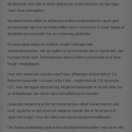
på designet, men der er altså også et par andre faktorer, du bør tage
med i dine overvejelser.
Kandens termo-effekt er afhængig af dens isoleringsevne, og en god
termokander bør kunne holde kaffen varm i minimum 6 timer. Nogle af
de bedste termokander har en indvendig glaskolbe.
Du skal også vælge en holdbar model. Hold øje med
lukkemekanismen, når du køber ny termokande; det er typisk den, der
hurtigst bliver slidt. Termokanden skal jo helst kunne holde til at blive
brugt i dagligdagen.
Hvor stor kapacitet, kanden skal have, afhænger af dine behov. De
fleste termokander rummer cirka 1 liter - nogle små på 0,5 og andre
1,25, men det ligger deromkring. Nogle termokander er drypfri eller har
en dråbefanger, der sikrer dig mod kaffedryp fra kanden.
Udvendig rengøring af din termokande kan oftest klares med en våd
klud, og derfor er det smart at vælge en kande, der er let at tørre af -
også i åbningen, hvor der ellers kan samle sig gamle kafferester.
Der findes selvfølgelig også et hav af billige termokander, men de er ofte