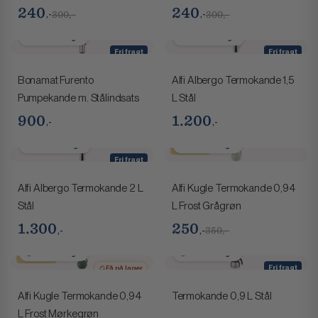
240
240
,-
,-
300,-
300,-
1-2 hverdage
2-4 hverdage
Fri fragt
Fri fragt
Få på lager
Bonamat Furento
Alfi Albergo Termokande 1,5
Pumpekande m. Stålindsats
L Stål
900
1.200
,-
,-
2-4 hverdage
1-2 hverdage
Spar 100,-
Fri fragt
Alfi Albergo Termokande 2 L
Alfi Kugle Termokande 0,94
Stål
L Frost Grågrøn
1.300
250
,-
,-
350,-
1-2 hverdage
1-2 hverdage
Spar 100,-
Fri fragt
Få på lager
Alfi Kugle Termokande 0,94
Termokande 0,9 L Stål
L Frost Mørkegrøn