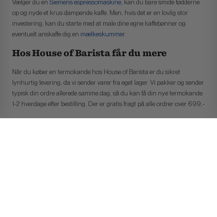
Vælger du en
Siemens espressomaskine
, kan du bare smide fødderne
op og nyde et krus dampende kaffe. Men, hvis det er en lovlig stor
investering, kan du starte med at male dine egne kaffebønner og
eventuelt anskaffe dig en
mælkeskummer
.
Hos House of Barista får du mere
Når du køber en termokande hos House of Barista er du sikret
lynhurtig levering, da vi sender varer fra eget lager. Vi pakker og sender
typisk din ordre allerede samme dag, så du kan få din nye termokande
1-2 hverdage efter bestilling. Der er gratis fragt på alle ordrer over 699,-
Har du brug for råd til dit næste termokande køb (eller kaffekøb), er du
velkommen til at kontakte os på tlf. 70 777 303, sende en mail til
info@houseofbarista.dk
eller besøge vores butik i Skanderborg.
Kategorier