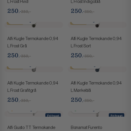
L Frost Hvid
L Frost Indigoblå
250
250
,-
,-
350,-
350,-
1-2 hverdage
1-2 hverdage
Spar 100,-
Spar 100,-
Alfi Kugle Termokande 0,94
Alfi Kugle Termokande 0,94
L Frost Grå
L Frost Sort
250
250
,-
,-
350,-
350,-
1-2 hverdage
2-4 hverdage
Spar 100,-
Spar 100,-
Alfi Kugle Termokande 0,94
Alfi Kugle Termokande 0,94
L Frost Grafitgrå
L Mørkeblå
250
250
,-
,-
350,-
350,-
2-4 hverdage
1-2 hverdage
Fri fragt
Fri fragt
Alfi Gusto TT Termokande
Bonamat Furento