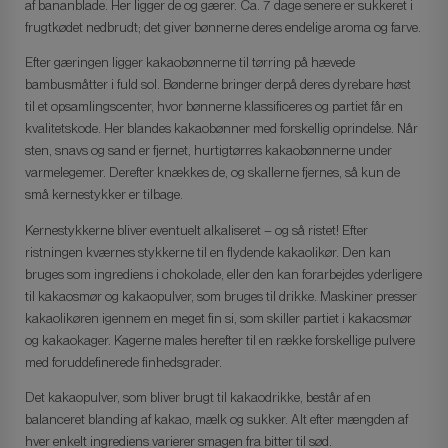
af bananblade. Her ligger de og gærer. Ca. 7 dage senere er sukkeret i
frugtkødet nedbrudt; det giver bønnerne deres endelige aroma og farve.
Efter gæringen ligger kakaobønnerne til tørring på hævede
bambusmåtter i fuld sol. Bønderne bringer derpå deres dyrebare høst
til et opsamlingscenter, hvor bønnerne klassificeres og partiet får en
kvalitetskode. Her blandes kakaobønner med forskellig oprindelse. Når
sten, snavs og sand er fjernet, hurtigtørres kakaobønnerne under
varmelegemer. Derefter knækkes de, og skallerne fjernes, så kun de
små kernestykker er tilbage.
Kernestykkerne bliver eventuelt alkaliseret – og så ristet! Efter
ristningen kværnes stykkerne til en flydende kakaolikør. Den kan
bruges som ingrediens i chokolade, eller den kan forarbejdes yderligere
til kakaosmør og kakaopulver, som bruges til drikke. Maskiner presser
kakaolikøren igennem en meget fin si, som skiller partiet i kakaosmør
og kakaokager. Kagerne males herefter til en række forskellige pulvere
med foruddefinerede finhedsgrader.
Det kakaopulver, som bliver brugt til kakaodrikke, består af en
balanceret blanding af kakao, mælk og sukker. Alt efter mængden af
hver enkelt ingrediens varierer smagen fra bitter til sød.