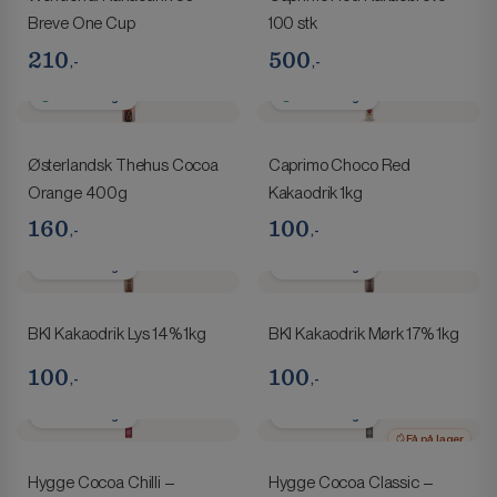
Breve One Cup
100 stk
210
500
,-
,-
1-2 hverdage
1-2 hverdage
Østerlandsk Thehus Cocoa
Caprimo Choco Red
Orange 400g
Kakaodrik 1kg
160
100
,-
,-
1-2 hverdage
1-2 hverdage
BKI Kakaodrik Lys 14% 1kg
BKI Kakaodrik Mørk 17% 1kg
100
100
,-
,-
1-2 hverdage
1-2 hverdage
Få på lager
Hygge Cocoa Chilli –
Hygge Cocoa Classic –