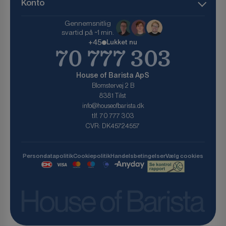
Konto
Gennemsnitlig
svartid på ~1 min.
+45
Lukket nu
70 777 303
House of Barista ApS
Blomstervej 2 B
8381 Tilst
info@houseofbarista.dk
tlf. 70 777 303
CVR: DK45724557
Persondatapolitik
Cookiepolitik
Handelsbetingelser
Vælg cookies