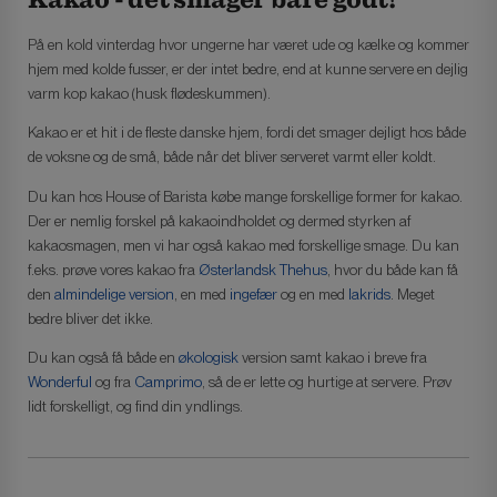
På en kold vinterdag hvor ungerne har været ude og kælke og kommer
hjem med kolde fusser, er der intet bedre, end at kunne servere en dejlig
varm kop kakao (husk flødeskummen).
Kakao er et hit i de fleste danske hjem, fordi det smager dejligt hos både
de voksne og de små, både når det bliver serveret varmt eller koldt.
Du kan hos House of Barista købe mange forskellige former for kakao.
Der er nemlig forskel på kakaoindholdet og dermed styrken af
kakaosmagen, men vi har også kakao med forskellige smage. Du kan
f.eks. prøve vores kakao fra
Østerlandsk Thehus
, hvor du både kan få
den
almindelige version
, en med
ingefær
og en med
lakrids
. Meget
bedre bliver det ikke.
Du kan også få både en
økologisk
version samt kakao i breve fra
Wonderful
og fra
Camprimo
, så de er lette og hurtige at servere. Prøv
lidt forskelligt, og find din yndlings.