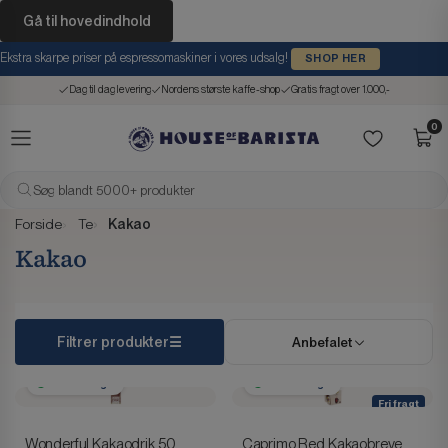
Gå til hovedindhold
Ekstra skarpe priser på espressomaskiner i vores udsalg!
SHOP HER
Dag til dag levering
Nordens største kaffe-shop
Gratis fragt over 1.000,-
0
Søg blandt 5000+ produkter
Forside
Te
Kakao
Kakao
Filtrer produkter
Anbefalet
1-2 hverdage
1-2 hverdage
Fri fragt
Wonderful Kakaodrik 50
Caprimo Red Kakaobreve