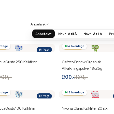
Anbefalet
Anbefalet
Navn, A til Å
Navn, Å til A
Pris
00,-
erdage
Spar 160,-
1-2 hverdage
Fri fragt
uaGusto 250 Kalkfilter
Cafetto Renew Organisk
Afkalkningspulver 18x25g
900,-
360,-
200
,-
00,-
erdage
Spar 500,-
1-2 hverdage
Fri fragt
uaGusto 100 Kalkfilter
Nivona Claris Kalkfilter 20 stk