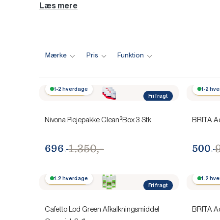
Læs mere
Mærke
Pris
Funktion
Spar 654,-
1-2 hverdage
Spar 4
1-2 hv
Fri fragt
Nivona Plejepakke Clean³Box 3 Stk
BRITA Aq
1.350,-
696
500
,-
,-
Spar 250,-
1-2 hverdage
Spar 2
1-2 hv
Fri fragt
Cafetto Lod Green Afkalkningsmiddel
BRITA Aq