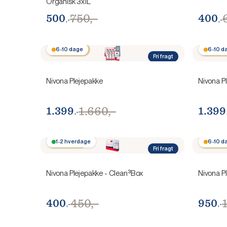
Organisk 3x1L
750,-
500
400
,-
,-
Spar 261,-
6-10 dage
Spar 2
6-10 d
Fri fragt
Nivona Plejepakke
Nivona P
1.660,-
1.399
1.399
,-
Spar 50,-
1-2 hverdage
Spar 11
6-10 d
Fri fragt
Nivona Plejepakke - Clean³Box
Nivona Pl
450,-
400
950
,-
,-