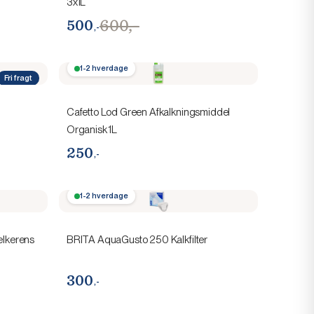
3x1L
600,-
500
,-
1-2 hverdage
Fri fragt
Cafetto Lod Green Afkalkningsmiddel
Organisk 1L
250
,-
1-2 hverdage
lkerens
BRITA AquaGusto 250 Kalkfilter
300
,-