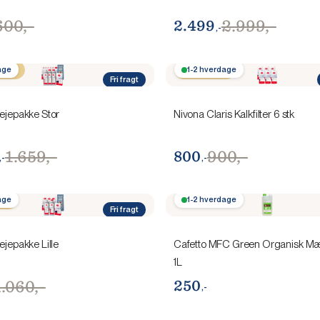
600,-
2.999,-
2.499
,-
60,-
age
Spar 100,-
1-2 hverdage
Fri fragt
lejepakke Stor
Nivona Claris Kalkfilter 6 stk
1.659,-
900,-
800
,-
,-
0,-
age
1-2 hverdage
Fri fragt
ejepakke Lille
Cafetto MFC Green Organisk Mæ
1L
1.060,-
250
,-