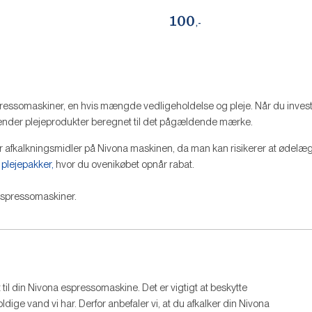
100
,-
essomaskiner, en hvis mængde vedligeholdelse og pleje. Når du invest
anvender plejeprodukter beregnet til det pågældende mærke.
for afkalkningsmidler på Nivona maskinen, da man kan risikerer at ødelæ
e
plejepakker,
hvor du ovenikøbet opnår rabat.
VIL DU
 espressomaskiner.
ADGANG
EKSKLU
TILB
 til din Nivona espressomaskine. Det er vigtigt at beskytte
Tilmeld dig vores nyhedsmail f
seneste opdateringer og bedste 
ge vand vi har. Derfor anbefaler vi, at du afkalker din Nivona