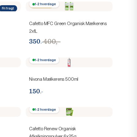
Spar 50,-
1-2 hverdage
Fri fragt
Cafetto MFC Green Organisk Mælkerens
2x1L
400,-
350
,-
1-2 hverdage
Nivona Mælkerens 500ml
150
,-
1-2 hverdage
Cafetto Renew Organisk
Afkalkningspulver 6x25g