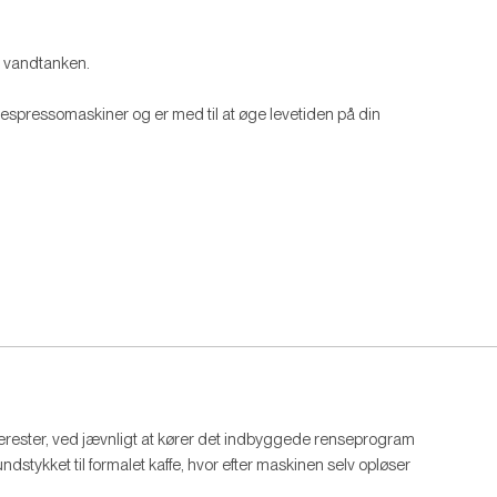
Email
 i vandtanken.
espressomaskiner og er med til at øge levetiden på din
TILMELD 
Ellers ta
erester, ved jævnligt at kører det indbyggede renseprogram
stykket til formalet kaffe, hvor efter maskinen selv opløser