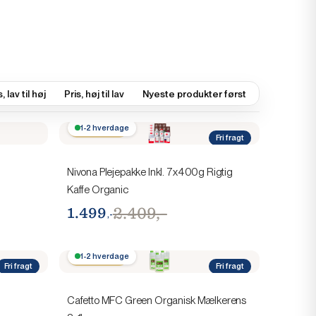
, lav til høj
Pris, høj til lav
Nyeste produkter først
Spar 910,-
1-2 hverdage
Fri fragt
Nivona Plejepakke Inkl. 7x400g Rigtig
Kaffe Organic
2.409,-
1.499
,-
Spar 100,-
1-2 hverdage
Fri fragt
Fri fragt
Cafetto MFC Green Organisk Mælkerens