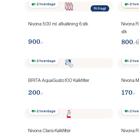
1-2 hverdage
Spar 10
1-2 hv
Fri fragt
Nivona 500 ml. afkalkning 6 stk
Nivona R
stk
900
800
,-
,-
1-2 hverdage
1-2 hv
BRITA AquaGusto 100 Kalkfilter
Nivona M
200
170
,-
,-
1-2 hverdage
1-2 hv
Nivona Claris Kalkfilter
Nivona Re