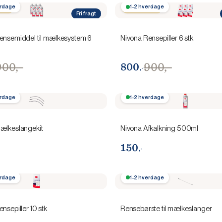
0,-
erdage
Spar 100,-
1-2 hverdage
Fri fragt
ensemiddel til mælkesystem 6
Nivona Rensepiller 6 stk
900,-
900,-
800
,-
erdage
1-2 hverdage
ælkeslangekit
Nivona Afkalkning 500ml
150
,-
erdage
1-2 hverdage
nsepiller 10 stk
Rensebørste til mælkeslanger