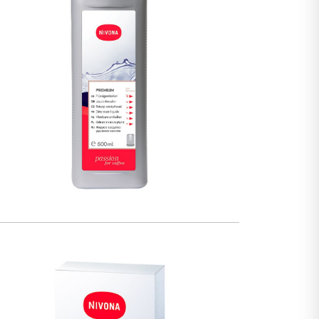
MIG!
k!