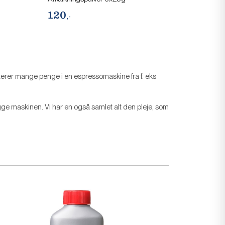
120
,-
erer mange penge i en espressomaskine fra f. eks
gge maskinen. Vi har en også samlet alt den pleje, som
 HAVE
 TIL
SIVE
UD?
or adgang til vores
tilbud.