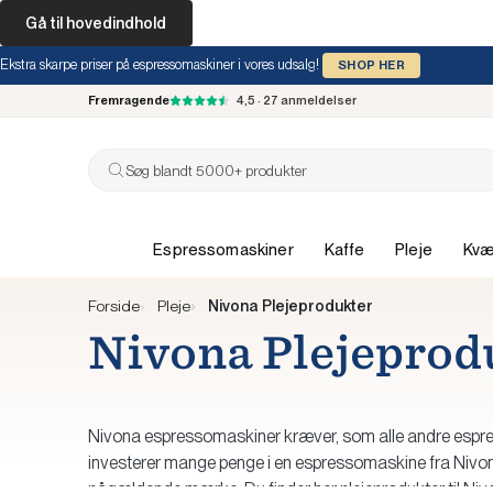
Gå til hovedindhold
Ekstra skarpe priser på espressomaskiner i vores udsalg!
SHOP HER
Fremragende
4,5 · 27 anmeldelser
Søg blandt 5000+ produkter
Espressomaskiner
Kaffe
Pleje
Kv
Forside
Pleje
Nivona Plejeprodukter
Nivona Plejeprod
Nivona espressomaskiner kræver, som alle andre espre
investerer mange penge i en espressomaskine fra Nivona, 
pågældende mærke. Du finder her plejeprodukter til N