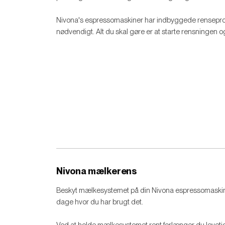
Nivona's espressomaskiner har indbyggede renseprog
nødvendigt. Alt du skal gøre er at starte rensningen 
Nivona mælkerens
Beskyt mælkesystemet på din Nivona espressomaskin
dage hvor du har brugt det.
Ved at holde mælkesystemet rent forlænger du leveti