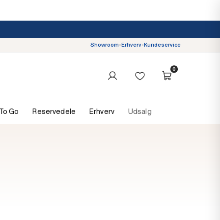
Showroom
•
Erhverv
•
Kundeservice
0
 To Go
Reservedele
Erhverv
Udsalg