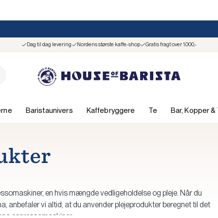
Dag til dag levering
Nordens største kaffe-shop
Gratis fragt over 1.000,-
ærne
Baristaunivers
Kaffebryggere
Te
Bar, Kopper &
ukter
ssomaskiner, en hvis mængde vedligeholdelse og pleje. Når du
anbefaler vi altid, at du anvender plejeprodukter beregnet til det
ivona espressomaskiner.