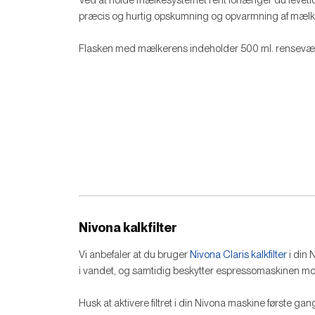
præcis og hurtig opskumning og opvarmning af mælken
Flasken med mælkerens indeholder 500 ml. rensevæske
Nivona kalkfilter
Vi anbefaler at du bruger
Nivona Claris kalkfilter
i din 
i vandet, og samtidig beskytter espressomaskinen mo
Husk at aktivere filtret i din Nivona maskine første g