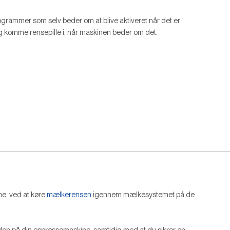
rammer som selv beder om at blive aktiveret når det er
og komme rensepille i, når maskinen beder om det.
e, ved at køre
mælkerensen
igennem mælkesystemet på de
den på din espressomaskine, samtidig med at du sikrer en