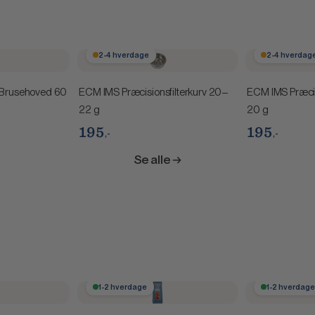
2-4 hverdage
2-4 hverdag
Brusehoved 60
ECM IMS Præcisionsfilterkurv 20–
ECM IMS Præcis
22 g
20 g
195
195
,-
,-
Se alle →
1-2 hverdage
1-2 hverdag