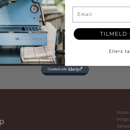
Email
TILMELD 
Jura
Gaggia
Ellers ta
Se alle brands
House o
p
bringe
derhje