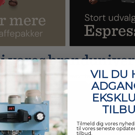
 i vores branduniver
VIL DU
ffemærker — find dine favoritter herunder.
ADGANG
EKSKLU
TILB
Tilmeld dig vores nyhed
til vores seneste opdat
tilbud.