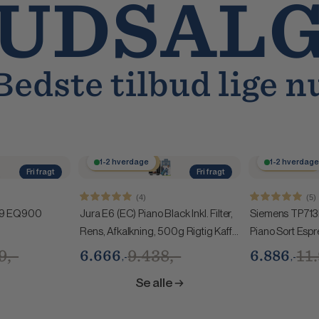
UDSAL
Bedste tilbud lige n
Spar 2.772,-
1-2 hverdage
Spar 5.113,-
1-2 hverdag
Fri fragt
Fri fragt
(4)
(5)
9 EQ900
Jura E6 (EC) Piano Black Inkl. Filter,
Siemens TP713
Rens, Afkalkning, 500g Rigtig Kaffe
Piano Sort Esp
Super Crema, 500g Espresso Latte
9,-
9.438,-
11
6.666
6.886
,-
,-
& 500g Espresso
Se alle →