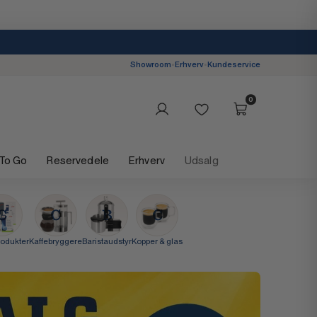
Showroom
•
Erhverv
•
Kundeservice
0
 To Go
Reservedele
Erhverv
Udsalg
rodukter
Kaffebryggere
Baristaudstyr
Kopper & glas