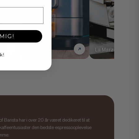
MIG!
Nivona
La Marzocco
k!
f Barista har i over 20 år været dedikeret til at
 kaffeentusiaster den bedste espressooplevelse
mme.