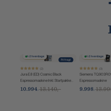
Spar 2.146,-
1-2 hverdage
Spar 4.001,-
1-2 hverdage
Fri fragt
BESTSELLER
(2)
(3)
Jura E8 (ED) Cosmic Black
Siemens TQ903R0
Espressomaskine Inkl. Startpakke
Espressomaskine
(DK sprog), Pleje, Filtre,
13.140,-
13.99
10.994
9.998
,-
,-
Mælkebeholder & 3kg Super Crema