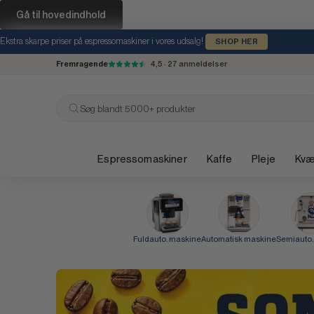
Gå til hovedindhold
Ekstra skarpe priser på espressomaskiner i vores udsalg!
SHOP HER
Fremragende
4,5 · 27 anmeldelser
Søg blandt 5000+ produkter
Espressomaskiner
Kaffe
Pleje
Kv
Fuldauto. maskine
Automatisk maskine
Semiauto.