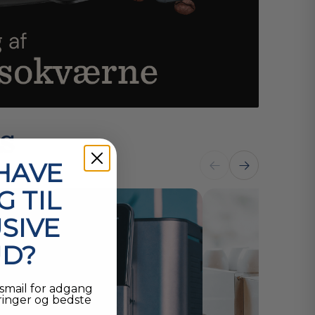
s
 HAVE
 TIL
SIVE
UD?
smail for adgang
eringer og bedste