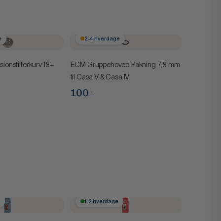
e
2-4 hverdage
ionsfilterkurv 18–
ECM Gruppehoved Pakning 7,8 mm
til Casa V & Casa IV
100
,-
e
1-2 hverdage