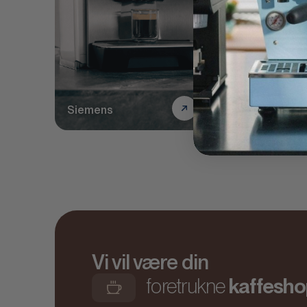
Siemens
Smeg
Vi vil være din
foretrukne
kaffesho