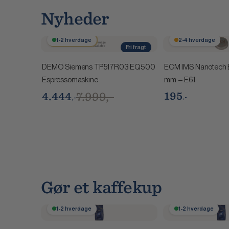
Nyheder
Spar 3.555,-
1-2 hverdage
2-4 hverdage
Fri fragt
Få på lager
DEMO Siemens TP517R03 EQ500
ECM IMS Nanotech 
Espressomaskine
mm – E61
7.999,-
195
4.444
,-
,-
Gør et kaffekup
1-2 hverdage
1-2 hverdage