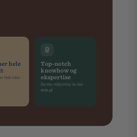
er hele
Top-notch
dt
knowhow og
ekspertise
er hele tiden
Barista-rådgivning du kan
stole på