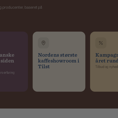
g producenter, baseret på
danske
Nordens største
Kampagn
siden
kaffeshowroom i
året run
Tilst
Tilbud og nyhed
rs erfaring