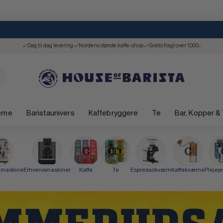
Dag til dag levering
Nordens største kaffe-shop
Gratis fragt over 1.000,-
ærne
Baristaunivers
Kaffebryggere
Te
Bar, Kopper &
 maskine
Erhvervsmaskiner
Kaffe
Te
Espressokværn
Kaffekværne
Plejep