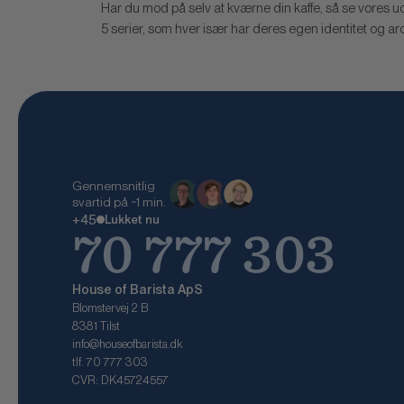
Har du mod på selv at kværne din kaffe, så se vores u
5 serier, som hver især har deres egen identitet og a
Gennemsnitlig
svartid på ~1 min.
+45
Lukket nu
70 777 303
House of Barista ApS
Blomstervej 2 B
8381 Tilst
info@houseofbarista.dk
tlf. 70 777 303
CVR: DK45724557