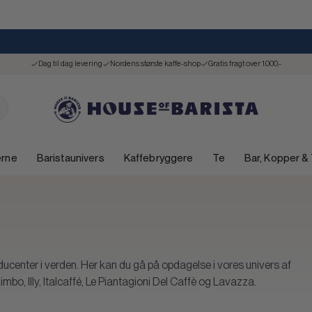
Dag til dag levering
Nordens største kaffe-shop
Gratis fragt over 1.000,-
ærne
Baristaunivers
Kaffebryggere
Te
Bar, Kopper &
ducenter i verden.
Her kan du gå på opdagelse i vores univers af
Kimbo, Illy, Italcaffé, Le Piantagioni Del Caffè og Lavazza.