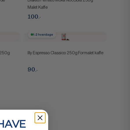
Malet Kaffe
100
,-
1-2 hverdage
 250g
Illy Espresso Classico 250g Formalet kaffe
90
,-
 HAVE