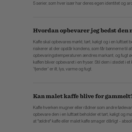
5 serier, som hver især har deres egen identitet og a
Hvordan opbevarer jeg bedst den 
Kaffe skal opbevares mørkt, tørt, køligt og i en lufttæt
risikerer at der opstår kondens, som får bønnerne til at
opbevaringstemperaturen ændres markant, og fugt ødelæg
kaffen bliver opbevaret i en fryser. Stil dem i stedet i
“fjender” er ilt, lys, varme og fugt.
Kan malet kaffe blive for gammelt
Kaffe hverken mugner eller rådner som andre fødevarer
opbevare den i en lufttæt beholder et tørt, køligt og m
at "ældre" kaffe eller malet kaffe smager dårligt - abs