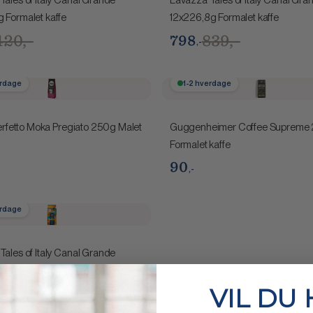
 Formalet kaffe
12x226,8g Formalet kaffe
420,-
839,-
798
,-
erdage
1-2 hverdage
Perfetto Moka Pregiato 250g Malet
Guggenheimer Coffee Supreme
Formalet kaffe
90
,-
erdage
Tales of Italy Canal Grande
ormalet kaffe
VIL DU