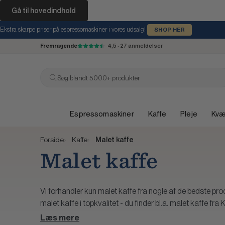
Gå til hovedindhold
Ekstra skarpe priser på espressomaskiner i vores udsalg!
SHOP HER
Fremragende
4,5 · 27 anmeldelser
Søg blandt 5000+ produkter
Espressomaskiner
Kaffe
Pleje
Kv
Forside
Kaffe
Malet kaffe
Malet kaffe
Vi forhandler kun malet kaffe fra nogle af de bedste pro
malet kaffe i topkvalitet - du finder bl.a. malet kaffe fra 
Læs mere