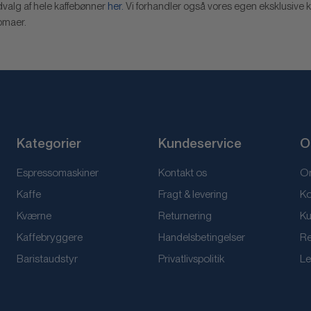
dvalg af hele kaffebønner
her.
Vi forhandler også vores egen eksklusive k
romaer.
Kategorier
Kundeservice
O
Espressomaskiner
Kontakt os
Om
Kaffe
Fragt & levering
Ko
Kværne
Returnering
Ku
Kaffebryggere
Handelsbetingelser
Re
Baristaudstyr
Privatlivspolitik
Le