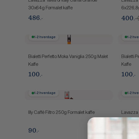
30x64g Formalet kaffe
6x226,8g
486
400
,-
,-
1-2 hverdage
1-2 hv
Bialetti Perfetto Moka Vaniglia 250g Malet
Bialetti 
Kaffe
Kaffe
100
100
,-
,-
1-2 hverdage
1-2 hv
Illy Caffé Filtro 250g Formalet kaffe
Lavazza 
226,8g F
90
70
,-
,-