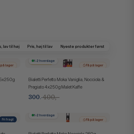
, lav til høj
Pris, høj til lav
Nyeste produkter først
Spar 100,-
1-2 hverdage
 på lager
Få på lager
 5x250g
Bialetti Perfetto Moka Vaniglia, Nocciola &
Pregiato 4x250g Malet Kaffe
400,-
300
,-
1-2 hverdage
Fri fragt
Få på lager
 på lager
nde
Bialetti Perfetto Moka Nocciola 250g