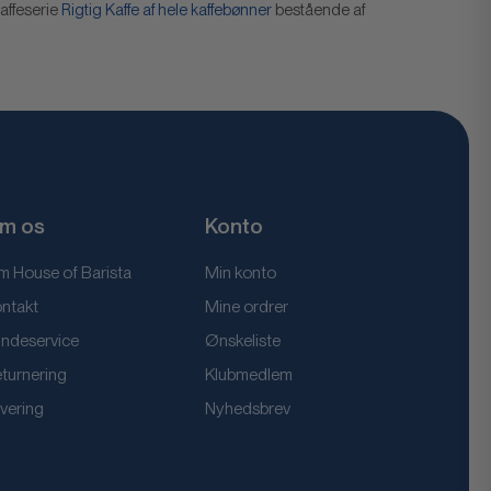
affeserie
Rigtig Kaffe af hele kaffebønner
bestående af
m os
Konto
 House of Barista
Min konto
ntakt
Mine ordrer
ndeservice
Ønskeliste
turnering
Klubmedlem
vering
Nyhedsbrev