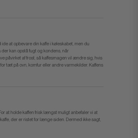
od ide at opbevare din kaffe i køleskabet, men du
 da der kan opstå fugt og kondens, når
 påvirket af frost, så kaffesmagen vil ændre sig, hvis
r for tæt på ovn, komfur eller andre varmekilder.
Kaffens
at holde kaffen frisk længst muligt anbefaler vi at
kaffe, der er ristet for længe siden. Dermed ikke sagt,