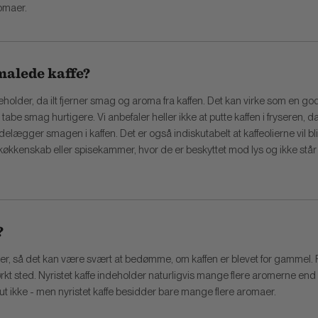
romaer.
malede kaffe?
 beholder, da ilt fjerner smag og aroma fra kaffen. Det kan virke som en g
 tabe smag hurtigere. Vi anbefaler heller ikke at putte kaffen i fryseren,
ger smagen i kaffen. Det er også indiskutabelt at kaffeolierne vil blive
 et køkkenskab eller spisekammer, hvor de er beskyttet mod lys og ikke stå
?
, så det kan være svært at bedømme, om kaffen er blevet for gammel. For 
ørkt sted. Nyristet kaffe indeholder naturligvis mange flere aromerne end 
olut ikke - men nyristet kaffe besidder bare mange flere aromaer.