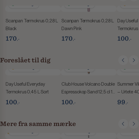
1-2 hverdage
1-2 hverdage
2-4 hve
Scanpan Termokrus 0,28 L
Scanpan Termokrus 0,28 L
Day Useful
Black
Dawn Pink
Termokrus 
170
170
100
,-
,-
,-
Foreslået til dig
2-4 hverdage
1-2 hverdage
1-2 hve
Day Useful Everyday
Club House Volcano Double
Summer Vi
Termokrus 0,45 L Sort
Espressokop Sand 12,5 cl 1
– Urtete 4
Stk
100
100
99
,-
,-
,-
Mere fra samme mærke
1-2 hverdage
2-4 hverdage
2-4 hve
Spar 40,-