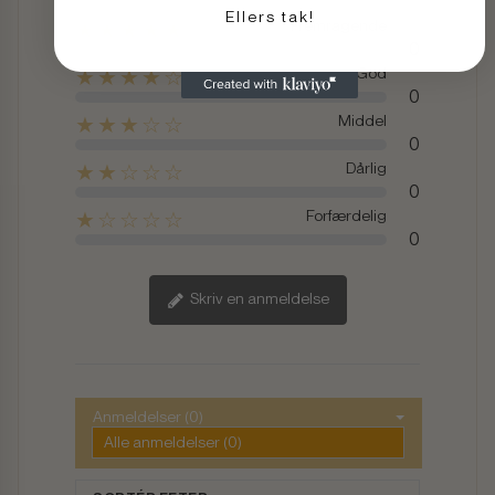
Ellers tak!
Fremragende
★★★★★
0
God
★★★★☆
0
Middel
★★★☆☆
0
Dårlig
★★☆☆☆
0
Forfærdelig
★☆☆☆☆
0
Skriv en anmeldelse
Anmeldelser (0)
Alle anmeldelser (0)