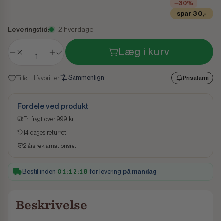
−30%
spar 30,-
Leveringstid:
1-2 hverdage
Læg i kurv
Sammenlign
Tilføj til favoritter
Prisalarm
Fordele ved produkt
Fri fragt over 999 kr
14 dages returret
2 års reklamationsret
Bestil inden
01:12:18
for levering
på mandag
Beskrivelse