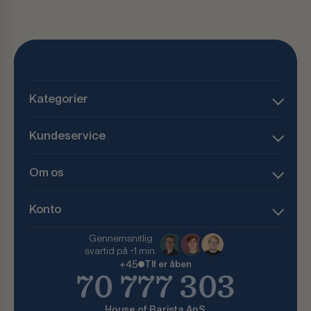
Kategorier
Kundeservice
Om os
Konto
Gennemsnitlig
svartid på ~1 min.
+45
Tlf er åben
70 777 303
House of Barista ApS