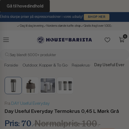
Gå til hovedindhold
Ekstra skarpe priser på espressomaskiner i vores udsalg!
SHOP HER
Dag til dag levering
Nordens største kaffe-shop
Gratis fragt over 1.000,-
0
Søg blandt 5000+ produkter
Day Useful Every
Forside
Outdoor, Kopper & To Go
Rejsekrus
-30,00 ,-
Fra
DAY Useful Everyday
Day Useful Everyday Termokrus 0,45 L Mørk Grå
Normalpris:
100
Pris:
70
,-
,-