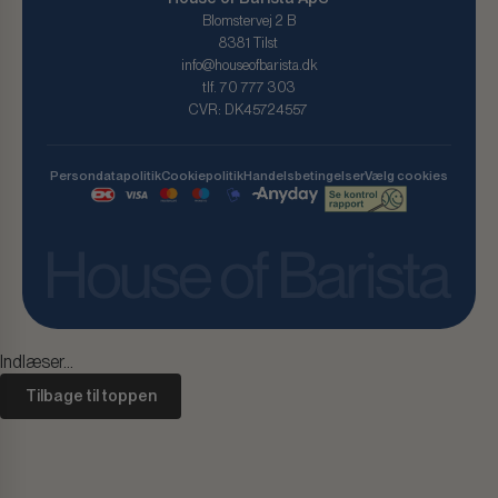
Blomstervej 2 B
8381 Tilst
info@houseofbarista.dk
tlf. 70 777 303
CVR: DK45724557
Persondatapolitik
Cookiepolitik
Handelsbetingelser
Vælg cookies
Indlæser...
Tilbage til toppen
Day Useful Everyday Termokrus 0,45 L Mørk