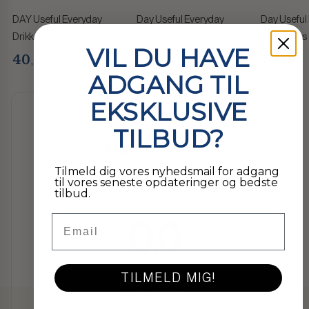
DAY Useful Everyday
Day Useful Everyday
Day Useful
Drikkeglas m. Sugerør 45 cl
Termokrus 0,45 L Sort
Termokrus 
VIL DU HAVE
80,-
100
100
40
,-
,-
,-
ADGANG TIL
EKSKLUSIVE
TILBUD?
Anmeldelser
Tilmeld dig vores nyhedsmail for adgang
til vores seneste opdateringer og bedste
tilbud.
Gennemsnitlig vurdering
Email
0.0
TILMELD MIG!
0 Anmeldelse